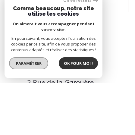
On en reste là
Comme beaucoup, notre site
utilise les cookies
Prendre
CONTACT
On aimerait vous accompagner pendant
votre visite.
En poursuivant, vous acceptez l'utilisation des
02 40 14 34 37
cookies par ce site, afin de vous proposer des
contenus adaptés et réaliser des statistiques !
info@groupe4g.fr
PARAMÉTRER
OK POUR MOI !
3 Rue de la Garouère
44120 Vertou
9h00-12h00 et 14h00-
18h00 du Lundi au
Vendredi