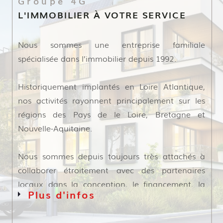
Groupe 4G
L'IMMOBILIER À VOTRE SERVICE
Nous sommes une entreprise familiale
spécialisée dans l’immobilier depuis 1992.
Historiquement implantés en Loire Atlantique,
nos activités rayonnent principalement sur les
régions des Pays de le Loire, Bretagne et
Nouvelle-Aquitaine.
Nous sommes depuis toujours très attachés à
collaborer étroitement avec des partenaires
locaux dans la conception, le financement, la
Plus d'infos
construction et le suivi de nos programmes.
Cette proximité contribue à la qualité de nos