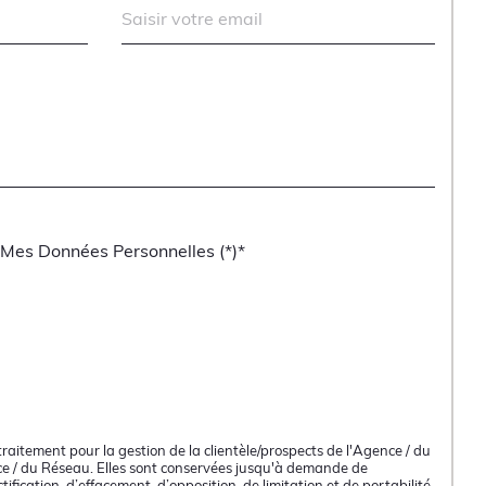
e Mes Données Personnelles (*)*
raitement pour la gestion de la clientèle/prospects de l'Agence / du
ce / du Réseau. Elles sont conservées jusqu'à demande de
ification, d’effacement, d’opposition, de limitation et de portabilité