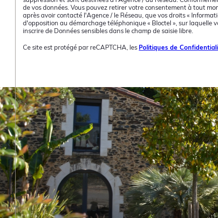
de vos données. Vous pouvez retirer votre consentement à tout mom
après avoir contacté l'Agence / le Réseau, que vos droits « Informat
d'opposition au démarchage téléphonique « Bloctel », sur laquelle vo
inscrire de Données sensibles dans le champ de saisie libre.
Politiques de Confidential
Ce site est protégé par reCAPTCHA, les