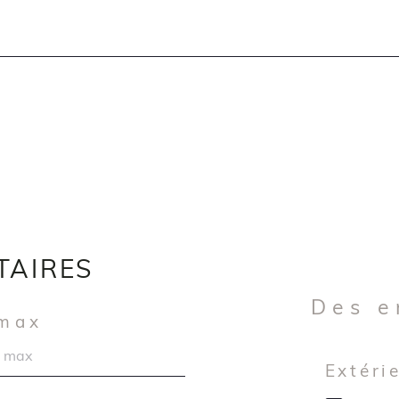
TAIRES
Des 
 max
Extéri