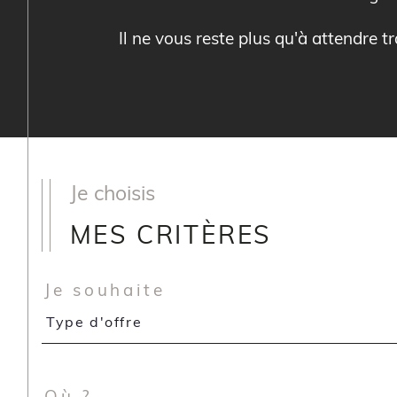
Il ne vous reste plus qu'à attendre t
Je choisis
MES CRITÈRES
Je souhaite
Type
Type d'offre
d'offre
Où ?