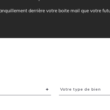
ranquillement derrière votre boite mail que votre fut
Type
Votre type de bien
d'offre