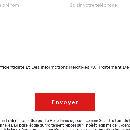
nfidentialité Et Des Informations Relatives Au Traitement D
Envoyer
s un fichier informatisé par La Boite Immo agissant comme Sous-traitant du t
lles. La base légale du traitement repose sur l'intérêt légitime de l'Agen
la loi « informatique et libertés », vous disposez des droits d’accès, de rect