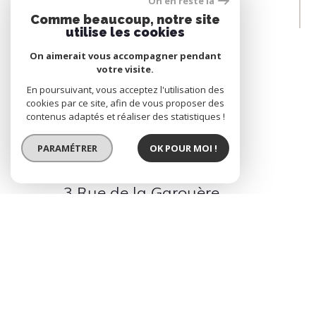
On en reste là
Comme beaucoup, notre site
utilise les cookies
Prendre
CONTACT
On aimerait vous accompagner pendant
votre visite.
En poursuivant, vous acceptez l'utilisation des
02 40 14 34 37
cookies par ce site, afin de vous proposer des
contenus adaptés et réaliser des statistiques !
info@groupe4g.fr
PARAMÉTRER
OK POUR MOI !
3 Rue de la Garouère
44120 Vertou
9h00-12h00 et 14h00-
18h00 du Lundi au
Vendredi